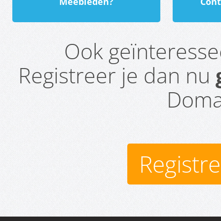
Meebieden?
Cont
Ook geïnteress
Registreer je dan nu
Domai
Registr