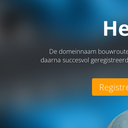
He
De domeinnaam bouwroute.b
daarna succesvol geregistreerd
Registr